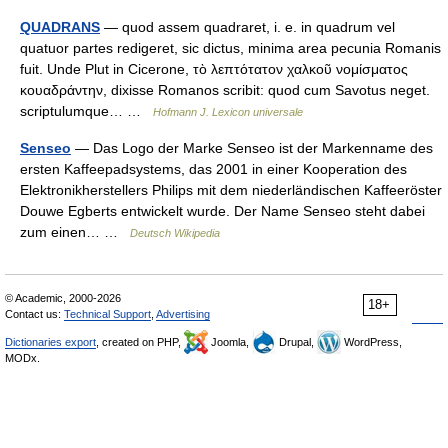
QUADRANS
— quod assem quadraret, i. e. in quadrum vel
quatuor partes redigeret, sic dictus, minima area pecunia Romanis
fuit. Unde Plut in Cicerone, τὸ λεπτότατον χαλκοῦ νομίσματος
κουαδράντην, dixisse Romanos scribit: quod cum Savotus neget.
scriptulumque… …
Hofmann J. Lexicon universale
Senseo
— Das Logo der Marke Senseo ist der Markenname des
ersten Kaffeepadsystems, das 2001 in einer Kooperation des
Elektronikherstellers Philips mit dem niederländischen Kaffeeröster
Douwe Egberts entwickelt wurde. Der Name Senseo steht dabei
zum einen… …
Deutsch Wikipedia
© Academic, 2000-2026
18+
Contact us:
Technical Support
,
Advertising
Dictionaries export
, created on PHP,
Joomla,
Drupal,
WordPress,
MODx.