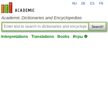
RU
DE
ES
FR
en-academic.com
Academic Dictionaries and Encyclopedias
Search!
Interpretations
Translations
Books
Игры ⚽