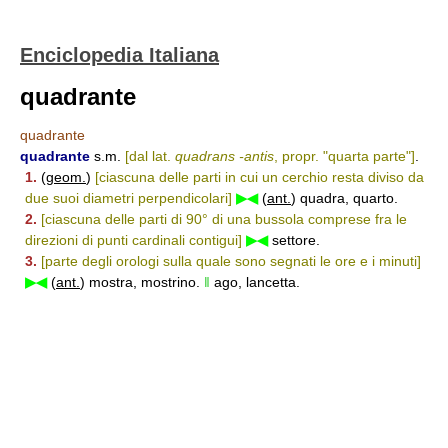
Enciclopedia Italiana
quadrante
quadrante
quadrante
s.m.
[dal lat.
quadrans -antis
, propr. "quarta parte"]
.
1.
(
geom.
)
[ciascuna delle parti in cui un cerchio resta diviso da
due suoi diametri perpendicolari]
▶◀
(
ant.
) quadra, quarto.
2.
[ciascuna delle parti di 90° di una bussola comprese fra le
direzioni di punti cardinali contigui]
▶◀
settore.
3.
[parte degli orologi sulla quale sono segnati le ore e i minuti]
▶◀
(
ant.
) mostra, mostrino.
‖
ago, lancetta.