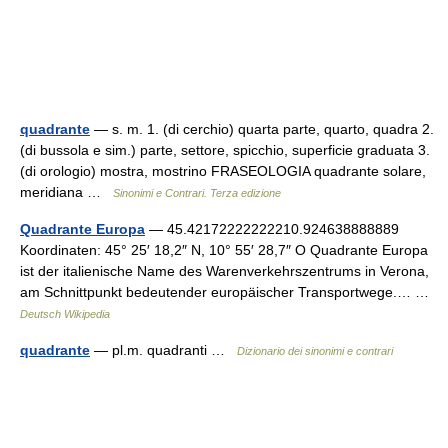
quadrante
— s. m. 1. (di cerchio) quarta parte, quarto, quadra 2.
(di bussola e sim.) parte, settore, spicchio, superficie graduata 3.
(di orologio) mostra, mostrino FRASEOLOGIA quadrante solare,
meridiana …
Sinonimi e Contrari. Terza edizione
Quadrante Europa
— 45.42172222222210.924638888889
Koordinaten: 45° 25′ 18,2″ N, 10° 55′ 28,7″ O Quadrante Europa
ist der italienische Name des Warenverkehrszentrums in Verona,
am Schnittpunkt bedeutender europäischer Transportwege.… …
Deutsch Wikipedia
quadrante
— pl.m. quadranti …
Dizionario dei sinonimi e contrari