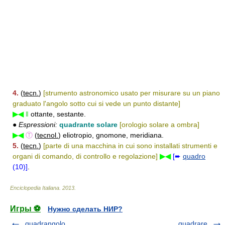
4.
(
tecn.
)
[strumento astronomico usato per misurare su un piano
graduato l'angolo sotto cui si vede un punto distante]
▶◀
‖
ottante, sestante.
●
Espressioni:
quadrante solare
[orologio solare a ombra]
▶◀
Ⓣ
(
tecnol.
) eliotropio, gnomone, meridiana.
5.
(
tecn.
)
[parte di una macchina in cui sono installati strumenti e
organi di comando, di controllo e regolazione]
▶◀
[➨
quadro
(10)]
.
Enciclopedia Italiana
.
2013
.
Игры ⚽
Нужно сделать НИР?
quadrangolo
quadrare